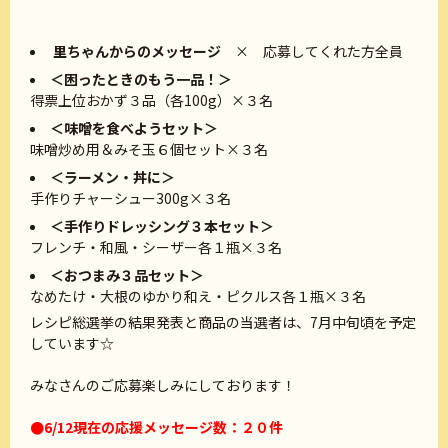
里ちゃんからのメッセージ
× 応募してくれた方全員
＜困ったときのもう一品！＞
得票上位おかず３品（各100g）×３名
＜味噌を食べようセット＞
味噌炒め用＆みそ玉６個セット×３名
＜ラーメン・丼に＞
手作りチャーシュー300g×３名
＜手作りドレッシング３本セット＞
フレンチ・和風・シーザー各１瓶×３名
＜おつまみ３品セット＞
なめたけ・大根のゆかり和え・ピクルス各１瓶×３名
レシピ総選挙の結果発表と商品の当選者は、7月中旬頃を予定
しています☆
みなさんのご応募楽しみにしております！
●6/12現在の応援メッセージ数：２０件