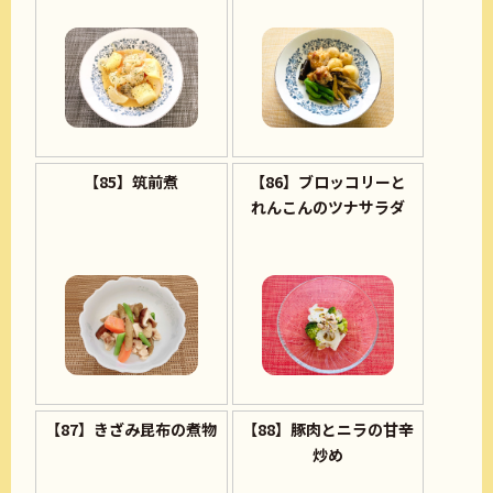
【85】筑前煮
【86】ブロッコリーと
れんこんのツナサラダ
【87】きざみ昆布の煮物
【88】豚肉とニラの甘辛
炒め