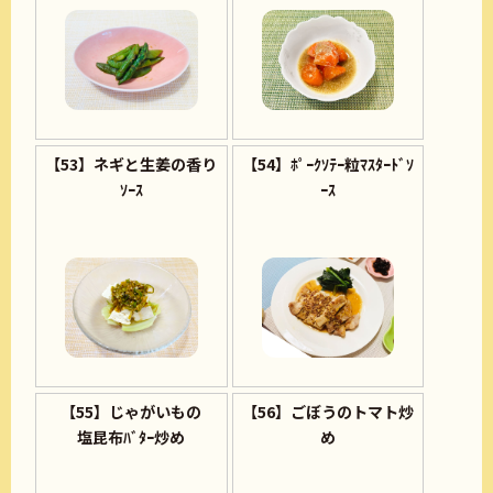
【53】ネギと生姜の香り
【54】ﾎﾟｰｸｿﾃｰ粒ﾏｽﾀｰﾄﾞｿ
ｿｰｽ
ｰｽ
【55】じゃがいもの
【56】ごぼうのトマト炒
塩昆布ﾊﾞﾀｰ炒め
め