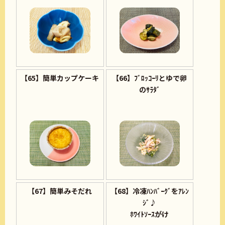
【65】簡単カップケーキ
【66】ﾌﾞﾛｯｺｰﾘとゆで卵
のｻﾗﾀﾞ
【67】簡単みそだれ
【68】冷凍ﾊﾝﾊﾞｰｸﾞをｱﾚﾝ
ｼﾞ♪
ﾎﾜｲﾄｿｰｽがけ