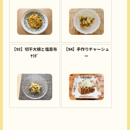
【93】切干大根と塩昆布
【94】手作りチャーシュ
ｻﾗﾀﾞ
ー