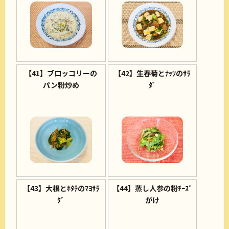
【41】ブロッコリーの
【42】生春菊とﾅｯﾂのｻﾗ
パン粉炒め
ﾀﾞ
【43】大根とﾎﾀﾃのﾏﾖｻﾗ
【44】蒸し人参の粉ﾁｰｽﾞ
ﾀﾞ
がけ