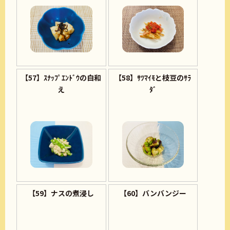
【57】ｽﾅｯﾌﾟｴﾝﾄﾞｳの白和
【58】ｻﾂﾏｲﾓと枝豆のｻﾗ
え
ﾀﾞ
【59】ナスの煮浸し
【60】バンバンジー