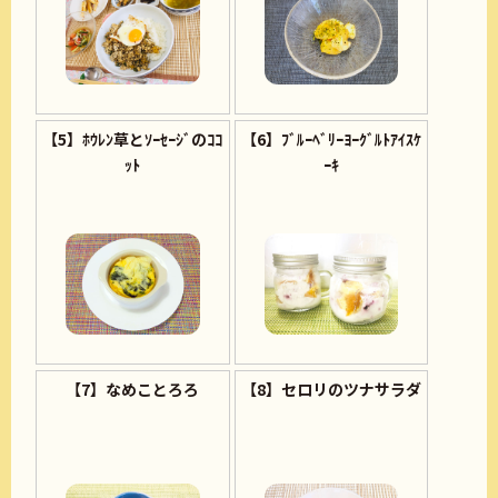
【5】ﾎｳﾚﾝ草とｿｰｾｰｼﾞのｺｺ
【6】ﾌﾞﾙｰﾍﾞﾘｰﾖｰｸﾞﾙﾄｱｲｽｹ
ｯﾄ
ｰｷ
【7】なめことろろ
【8】セロリのツナサラダ