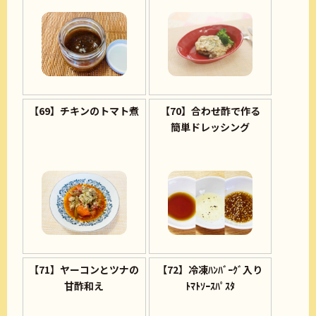
【69】チキンのトマト煮
【70】合わせ酢で作る
簡単ドレッシング
【71】ヤーコンとツナの
【72】冷凍ﾊﾝﾊﾞｰｸﾞ入り
甘酢和え
ﾄﾏﾄｿｰｽﾊﾟｽﾀ