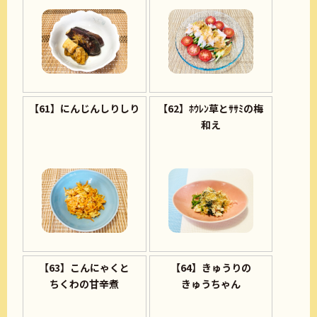
【61】にんじんしりしり
【62】ﾎｳﾚﾝ草とｻｻﾐの梅
和え
【63】こんにゃくと
【64】きゅうりの
ちくわの甘辛煮
きゅうちゃん