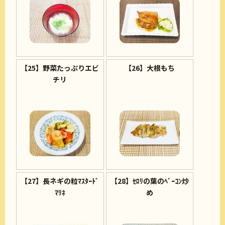
【25】野菜たっぷりエビ
【26】大根もち
チリ
【27】長ネギの粒ﾏｽﾀｰﾄﾞ
【28】ｾﾛﾘの葉のﾍﾞｰｺﾝ炒
ﾏﾘﾈ
め