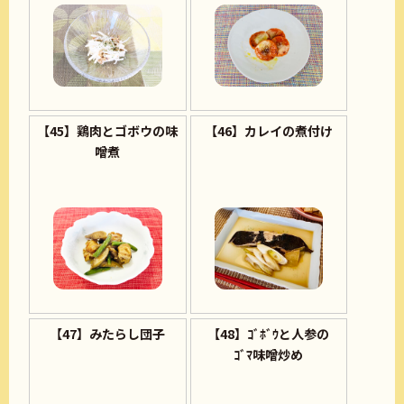
【45】鶏肉とゴボウの味
【46】カレイの煮付け
噌煮
【47】みたらし団子
【48】ｺﾞﾎﾞｳと人参の
ｺﾞﾏ味噌炒め