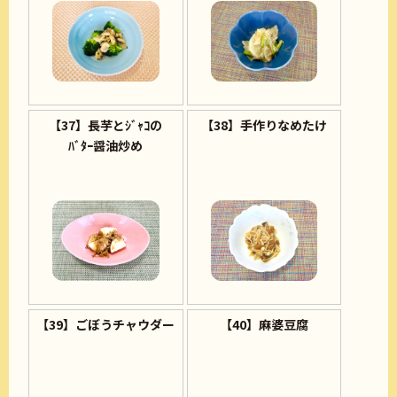
【37】長芋とｼﾞｬｺの
【38】手作りなめたけ
ﾊﾞﾀｰ醤油炒め
【39】ごぼうチャウダー
【40】麻婆豆腐