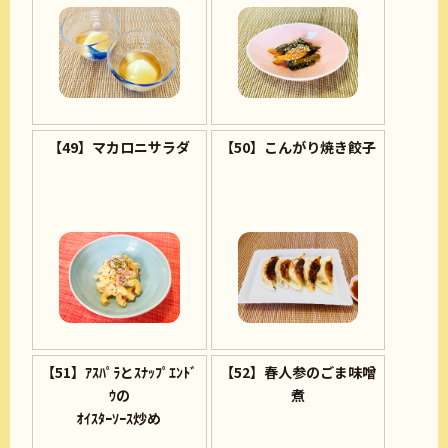
【49】マカロニサラダ
【50】こんがり焼き餃子
【51】ｱｽﾊﾟﾗとｽﾅｯﾌﾟｴﾝﾄﾞ
【52】春人参のごま味噌
ｳの
煮
ｵｲｽﾀｰｿｰｽ炒め