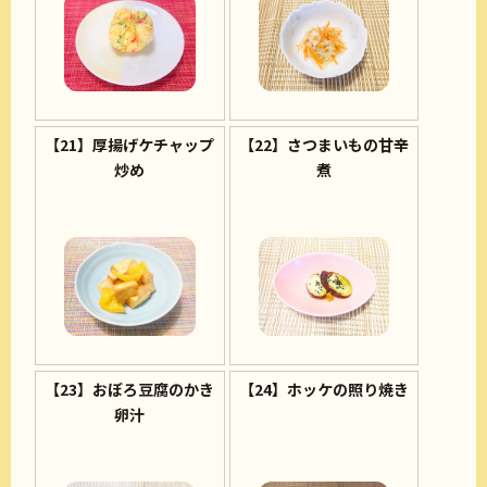
【21】厚揚げケチャップ
【22】さつまいもの甘辛
炒め
煮
【23】おぼろ豆腐のかき
【24】ホッケの照り焼き
卵汁