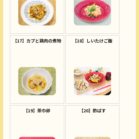
【17】カブと鶏肉の煮物
【18】しいたけご飯
【19】茶巾卵
【20】酢ばす