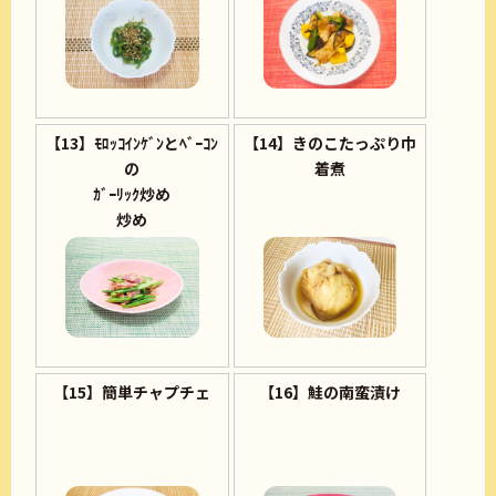
【13】ﾓﾛｯｺｲﾝｹﾞﾝとﾍﾞｰｺﾝ
【14】きのこたっぷり巾
の
着煮
ｶﾞｰﾘｯｸ炒め
炒め
【15】簡単チャプチェ
【16】鮭の南蛮漬け