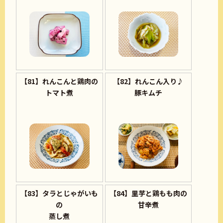
【81】れんこんと鶏肉の
【82】れんこん入り♪
トマト煮
豚キムチ
【83】タラとじゃがいも
【84】里芋と鶏もも肉の
の
甘辛煮
蒸し煮