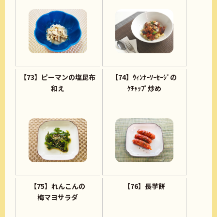
【73】ピーマンの塩昆布
【74】ｳｨﾝﾅｰｿｰｾｰｼﾞの
和え
ｹﾁｬｯﾌﾟ炒め
【75】れんこんの
【76】長芋餅
梅マヨサラダ