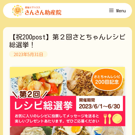
コ
Menu
ン
テ
ン
ツ
【祝200post】第２回さとちゃんレシピ
へ
ス
総選挙！
キ
2023年5月31日
ッ
プ