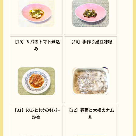
【29】サバのトマト煮込
【30】手作り黒豆味噌
み
【31】ﾚﾝｺﾝとﾎｯｹのｵｲｽﾀｰ
【32】春菊と大根のナム
炒め
ル