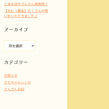
とある日のさんさん助産院♪
【おむつ募金】たくさんの想
いをいただきました♪
アーカイブ
ア
ー
カ
イ
カテゴリー
ブ
お知らせ
さとちゃんレシピ
さんさん日記