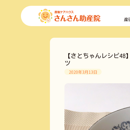
コ
ン
産
テ
ン
ツ
へ
ス
キ
【さとちゃんレシピ48
ッ
ツ
プ
2020年3月13日