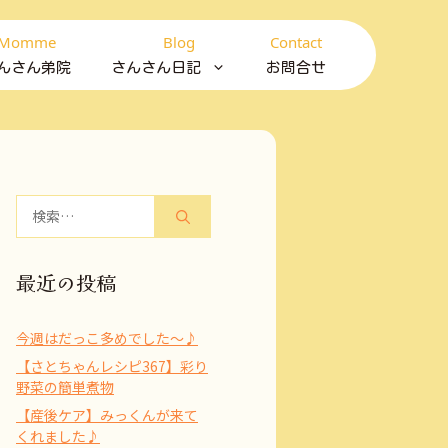
Momme
Blog
Contact
んさん弟院
さんさん日記
お問合せ
検
索:
最近の投稿
今週はだっこ多めでした～♪
【さとちゃんレシピ367】彩り
野菜の簡単煮物
【産後ケア】みっくんが来て
くれました♪