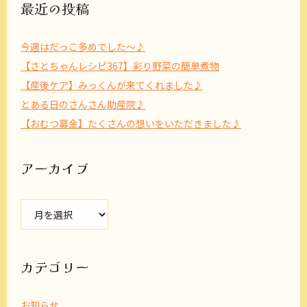
最近の投稿
今週はだっこ多めでした～♪
【さとちゃんレシピ367】彩り野菜の簡単煮物
【産後ケア】みっくんが来てくれました♪
とある日のさんさん助産院♪
【おむつ募金】たくさんの想いをいただきました♪
アーカイブ
ア
ー
カ
イ
ブ
カテゴリー
お知らせ