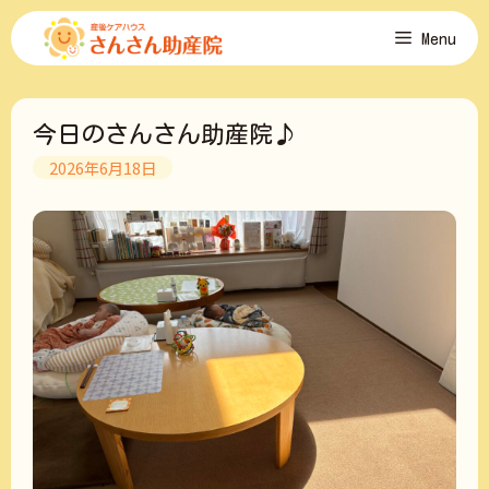
コ
Menu
ン
テ
ン
ツ
今日のさんさん助産院♪
へ
ス
2026年6月18日
キ
ッ
プ