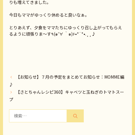
りも増えてきました。
今日もママがゆっくり休めると良いなぁ。
とりあえず、夕食をママたちにゆっくり召し上がってもらえ
るように頑張りま～す٩(๑′∀ ‵๑)۶•*¨*•.¸¸♪
【お知らせ】７月の予定をまとめてお知らせ：MOMME編
♪
【さとちゃんレシピ360】キャベツと玉ねぎのトマトスー
プ
検
索: