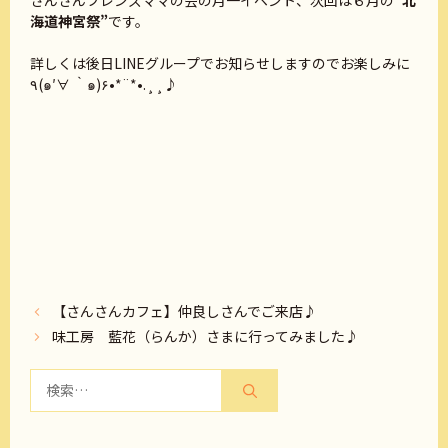
さんさんフレンズママの会の月一イベント、次回は６月の
“北
海道神宮祭”
です。
詳しくは後日LINEグループでお知らせしますのでお楽しみに
٩(๑′∀ ‵๑)۶•*¨*•.¸¸♪
【さんさんカフェ】仲良しさんでご来店♪
味工房 藍花（らんか）さまに行ってみました♪
検
索: