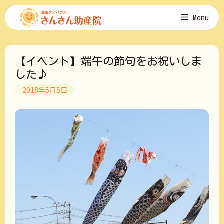
コ
Menu
ン
テ
ン
ツ
【イベント】端午の節句をお祝いしま
へ
ス
した♪
キ
2018年5月5日
ッ
プ