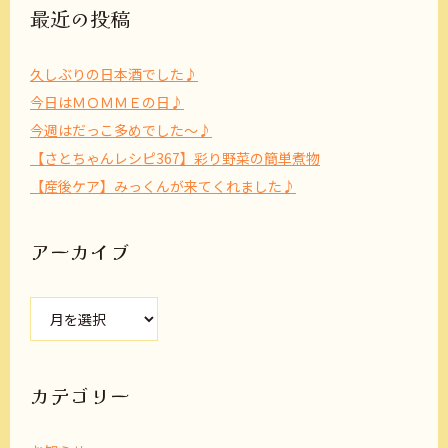
最近の投稿
久しぶりの日本酒でした♪
今日はＭＯＭＭＥの日♪
今週はだっこ多めでした～♪
【さとちゃんレシピ367】彩り野菜の簡単煮物
【産後ケア】みっくんが来てくれました♪
アーカイブ
ア
ー
カ
イ
ブ
カテゴリー