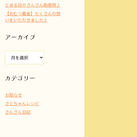
とある日のさんさん助産院♪
【おむつ募金】たくさんの想
いをいただきました♪
アーカイブ
ア
ー
カ
イ
カテゴリー
ブ
お知らせ
さとちゃんレシピ
さんさん日記