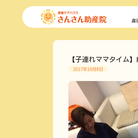
コ
ン
産
テ
ン
ツ
へ
ス
キ
【子連れママタイム】
ッ
プ
2017年10月8日