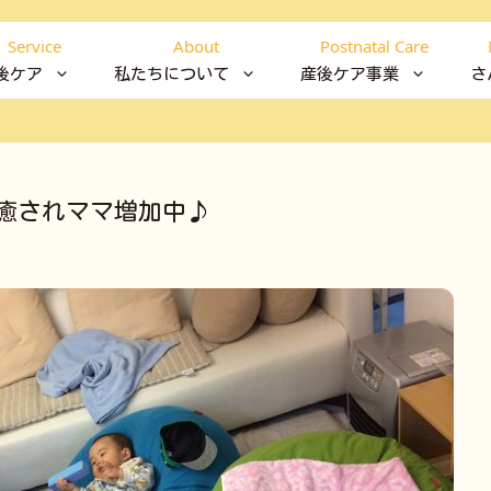
Service
About
Postnatal Care
後ケア
私たちについて
産後ケア事業
さ
癒されママ増加中♪