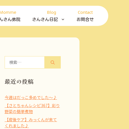
Momme
Blog
Contact
んさん弟院
さんさん日記
お問合せ
検
索:
最近の投稿
今週はだっこ多めでした～♪
【さとちゃんレシピ367】彩り
野菜の簡単煮物
【産後ケア】みっくんが来て
くれました♪