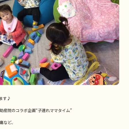
ます♪
助産院のコラボ企画“子連れママタイム”
痛など、