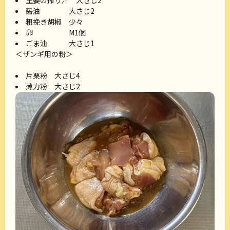
生姜の搾り汁 大さじ2
醤油 大さじ2
粗挽き胡椒 少々
卵 M1個
ごま油 大さじ1
＜ザンギ用の粉＞
片栗粉 大さじ4
薄力粉 大さじ2