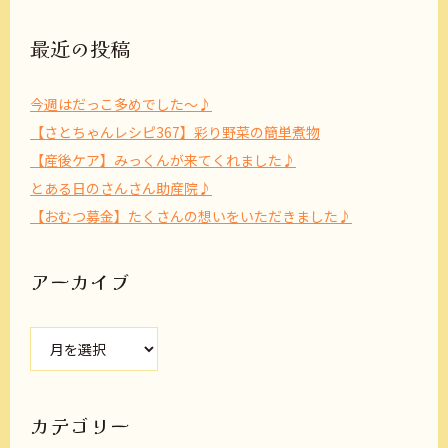
最近の投稿
今週はだっこ多めでした～♪
【さとちゃんレシピ367】彩り野菜の簡単煮物
【産後ケア】みっくんが来てくれました♪
とある日のさんさん助産院♪
【おむつ募金】たくさんの想いをいただきました♪
アーカイブ
ア
ー
カ
イ
ブ
カテゴリー