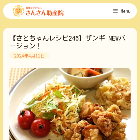
コ
Menu
ン
テ
ン
ツ
【さとちゃんレシピ246】ザンギ NEWバ
へ
ス
ージョン！
キ
2024年4月11日
ッ
プ