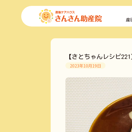
コ
ン
産
テ
ン
ツ
へ
ス
キ
【さとちゃんレシピ22
ッ
プ
2023年10月19日