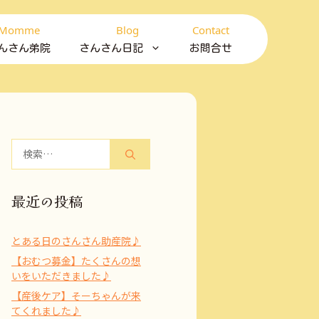
Momme
Blog
Contact
んさん弟院
さんさん日記
お問合せ
検
索:
最近の投稿
とある日のさんさん助産院♪
【おむつ募金】たくさんの想
いをいただきました♪
【産後ケア】そーちゃんが来
てくれました♪