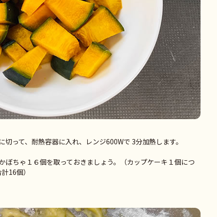
切って、耐熱容器に入れ、レンジ600Wで 3分加熱します。
かぼちゃ１６個を取っておきましょう。（カップケーキ１個につ
計16個）