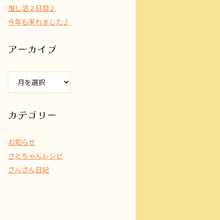
推し活２日目♪
今年も来れました♪
アーカイブ
ア
ー
カ
イ
カテゴリー
ブ
お知らせ
さとちゃんレシピ
さんさん日記