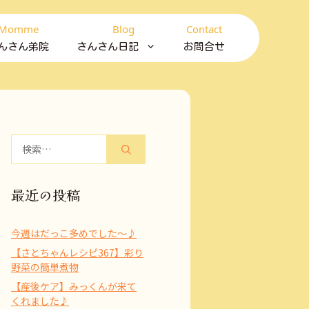
Momme
Blog
Contact
んさん弟院
さんさん日記
お問合せ
検
索:
最近の投稿
今週はだっこ多めでした～♪
【さとちゃんレシピ367】彩り
野菜の簡単煮物
【産後ケア】みっくんが来て
くれました♪