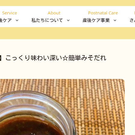
Service
About
Postnatal Care
後ケア
私たちについて
産後ケア事業
さ
0】こっくり味わい深い☆簡単みそだれ