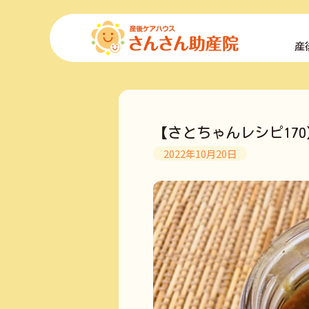
コ
ン
産
テ
ン
ツ
へ
ス
キ
【さとちゃんレシピ17
ッ
プ
2022年10月20日