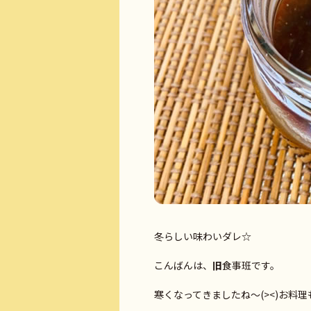
冬らしい味わいダレ☆
こんばんは、
旧
食事班です。
寒くなってきましたね～(><)お料