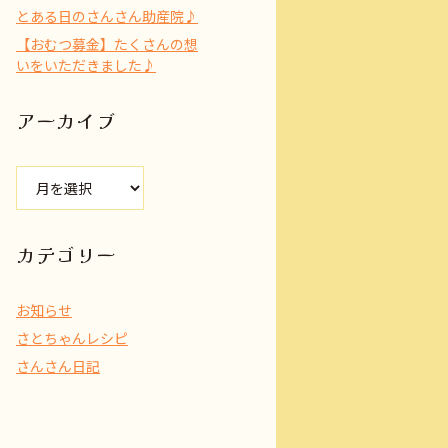
とある日のさんさん助産院♪
【おむつ募金】たくさんの想
いをいただきました♪
アーカイブ
ア
ー
カ
イ
カテゴリー
ブ
お知らせ
さとちゃんレシピ
さんさん日記