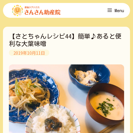
コ
Menu
ン
テ
ン
ツ
【さとちゃんレシピ44】簡単♪あると便
へ
ス
利な大葉味噌
キ
2019年10月11日
ッ
プ