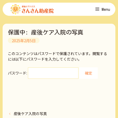
コ
Menu
ン
テ
ン
ツ
保護中: 産後ケア入院の写真
へ
ス
2025年2月5日
キ
ッ
このコンテンツはパスワードで保護されています。閲覧する
プ
には以下にパスワードを入力してください。
パスワード:
産後ケア入院の写真