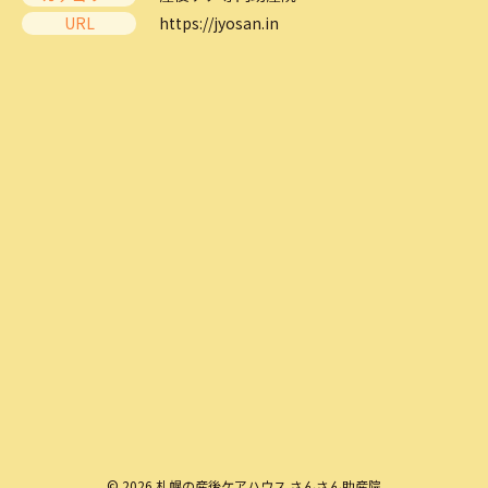
URL
https://jyosan.in
© 2026 札幌の産後ケアハウス さんさん助産院