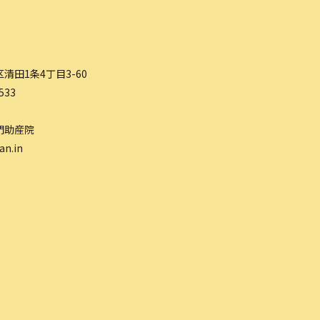
清田1条4丁目3-60
533
門助産院
an.in