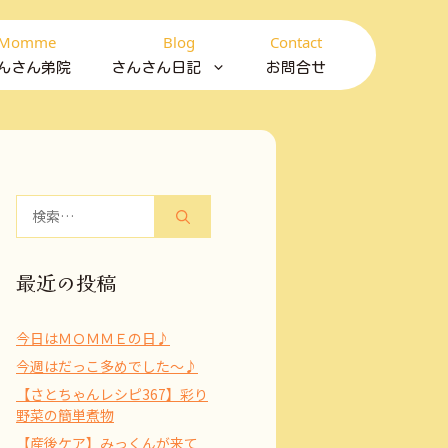
Momme
Blog
Contact
んさん弟院
さんさん日記
お問合せ
検
索:
最近の投稿
今日はＭＯＭＭＥの日♪
今週はだっこ多めでした～♪
【さとちゃんレシピ367】彩り
野菜の簡単煮物
【産後ケア】みっくんが来て