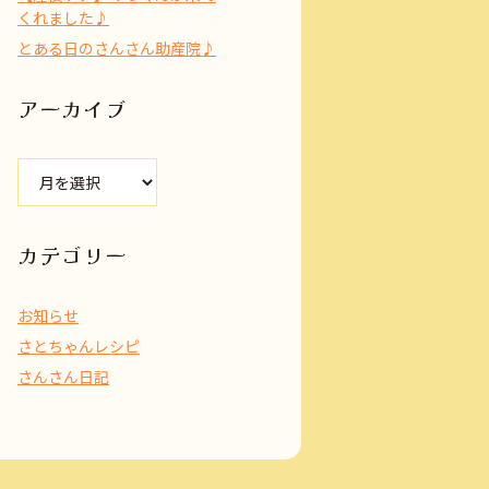
くれました♪
とある日のさんさん助産院♪
アーカイブ
ア
ー
カ
イ
カテゴリー
ブ
お知らせ
さとちゃんレシピ
さんさん日記