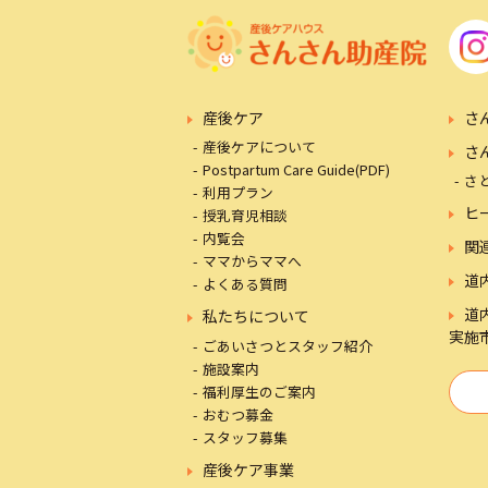
産後ケア
さ
産後ケアについて
さ
Postpartum Care Guide(PDF)
さ
利用プラン
ヒ
授乳育児相談
内覧会
関
ママからママへ
道
よくある質問
道
私たちについて
実施
ごあいさつとスタッフ紹介
施設案内
福利厚生のご案内
おむつ募金
スタッフ募集
産後ケア事業