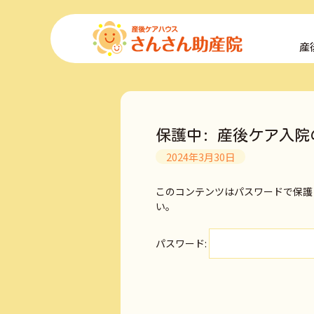
コ
ン
産
テ
ン
ツ
へ
ス
キ
保護中: 産後ケア入院
ッ
プ
2024年3月30日
このコンテンツはパスワードで保護
い。
パスワード: