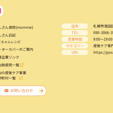
住所
札幌市清田区
んさん弟院(momme)
TEL
090-3066-3
んさん日記
営業時間
9:00～19:00
とちゃんレシピ
カテゴリー
産後ケア専
ーターカバーのご案内
URL
https://jyos
連企業リンク
内助産院一覧
内の産後ケア事業
市町村一覧
お問い合わせ