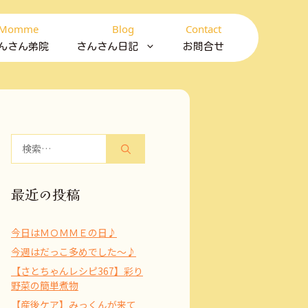
Momme
Blog
Contact
んさん弟院
さんさん日記
お問合せ
検
索:
最近の投稿
今日はＭＯＭＭＥの日♪
今週はだっこ多めでした～♪
【さとちゃんレシピ367】彩り
野菜の簡単煮物
【産後ケア】みっくんが来て