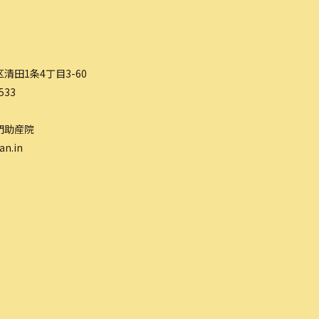
清田1条4丁目3-60
533
門助産院
an.in