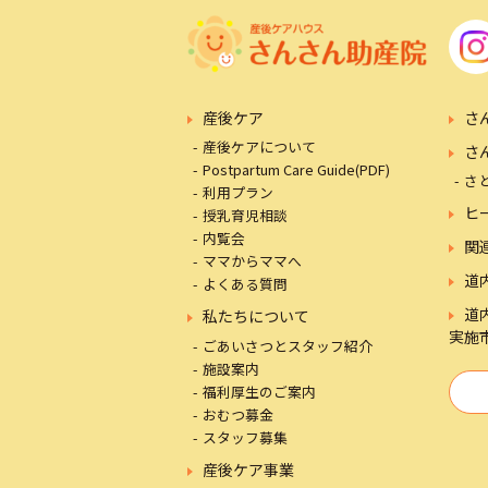
産後ケア
さ
産後ケアについて
さ
Postpartum Care Guide(PDF)
さ
利用プラン
ヒ
授乳育児相談
内覧会
関
ママからママへ
道
よくある質問
道
私たちについて
実施
ごあいさつとスタッフ紹介
施設案内
福利厚生のご案内
おむつ募金
スタッフ募集
産後ケア事業