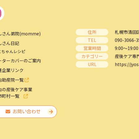
住所
札幌市清田区
んさん弟院(momme)
TEL
090-3066-3
んさん日記
営業時間
9:00～19:00
とちゃんレシピ
カテゴリー
産後ケア専
ーターカバーのご案内
URL
https://jyos
連企業リンク
内助産院一覧
内の産後ケア事業
市町村一覧
お問い合わせ