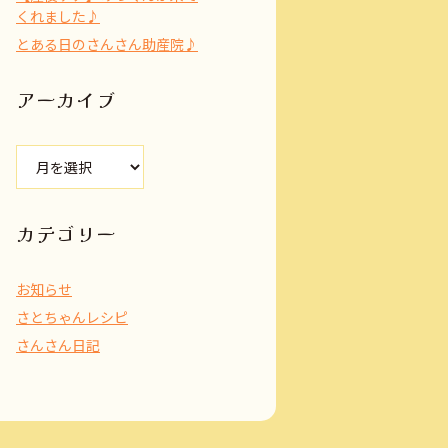
くれました♪
とある日のさんさん助産院♪
アーカイブ
ア
ー
カ
イ
カテゴリー
ブ
お知らせ
さとちゃんレシピ
さんさん日記