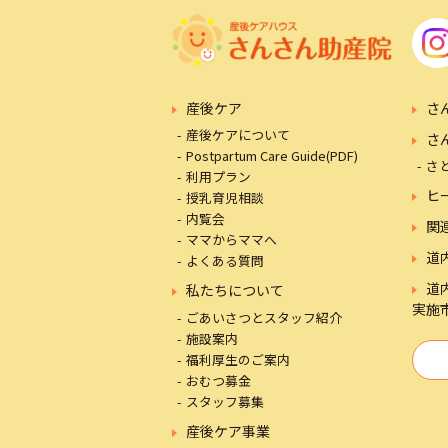
産後ケア
さ
産後ケアについて
さ
Postpartum Care Guide(PDF)
さ
利用プラン
ヒ
授乳育児相談
内覧会
関
ママからママへ
道
よくある質問
道
私たちについて
実施
ごあいさつとスタッフ紹介
施設案内
福利厚生のご案内
おむつ募金
スタッフ募集
産後ケア事業