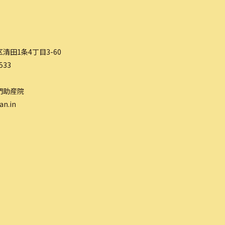
清田1条4丁目3-60
533
門助産院
an.in