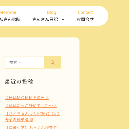
Momme
Blog
Contact
んさん弟院
さんさん日記
お問合せ
検
索:
最近の投稿
今日はＭＯＭＭＥの日♪
今週はだっこ多めでした～♪
【さとちゃんレシピ367】彩り
野菜の簡単煮物
【産後ケア】みっくんが来て