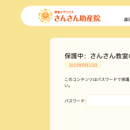
コ
ン
産
テ
ン
ツ
へ
ス
キ
保護中: さんさん教室
ッ
プ
2023年8月22日
このコンテンツはパスワードで保護
い。
パスワード: