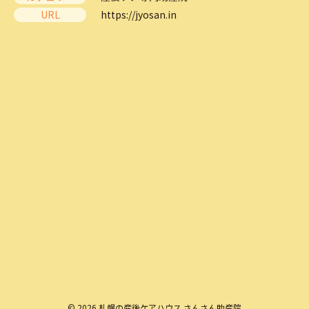
URL
https://jyosan.in
© 2026 札幌の産後ケアハウス さんさん助産院