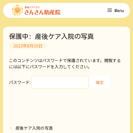
コ
Menu
ン
テ
ン
ツ
保護中: 産後ケア入院の写真
へ
ス
2023年8月10日
キ
ッ
このコンテンツはパスワードで保護されています。閲覧する
プ
には以下にパスワードを入力してください。
パスワード:
産後ケア入院の写真