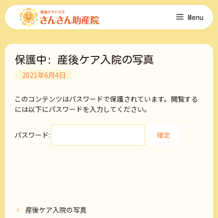
コ
Menu
ン
テ
ン
ツ
保護中: 産後ケア入院の写真
へ
ス
2021年6月4日
キ
ッ
このコンテンツはパスワードで保護されています。閲覧する
プ
には以下にパスワードを入力してください。
パスワード:
産後ケア入院の写真