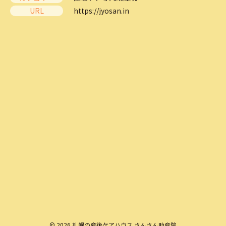
URL
https://jyosan.in
© 2026 札幌の産後ケアハウス さんさん助産院