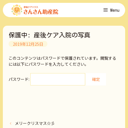
コ
Menu
ン
テ
ン
ツ
保護中: 産後ケア入院の写真
へ
ス
2019年12月25日
キ
ッ
このコンテンツはパスワードで保護されています。閲覧する
プ
には以下にパスワードを入力してください。
パスワード:
メリークリスマス☆彡