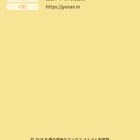
URL
https://jyosan.in
© 2026 札幌の産後ケアハウス さんさん助産院