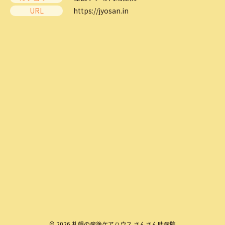
URL
https://jyosan.in
© 2026 札幌の産後ケアハウス さんさん助産院