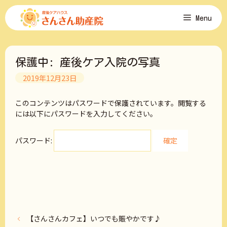
コ
Menu
ン
テ
ン
ツ
保護中: 産後ケア入院の写真
へ
ス
2019年12月23日
キ
ッ
このコンテンツはパスワードで保護されています。閲覧する
プ
には以下にパスワードを入力してください。
パスワード:
【さんさんカフェ】いつでも賑やかです♪