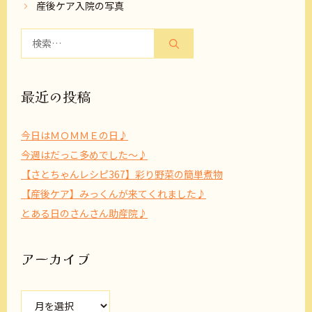
産後ケア入院の写真
検
索:
最近の投稿
今日はＭＯＭＭＥの日♪
今週はだっこ多めでした～♪
【さとちゃんレシピ367】彩り野菜の簡単煮物
【産後ケア】みっくんが来てくれました♪
とある日のさんさん助産院♪
アーカイブ
ア
ー