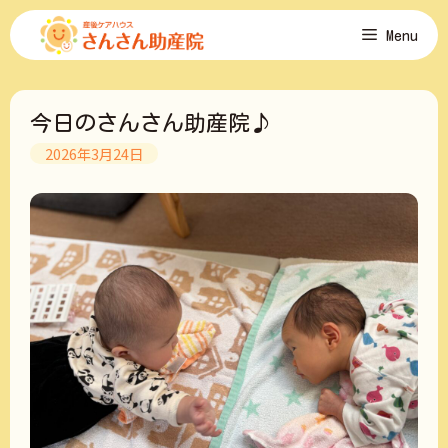
コ
Menu
ン
テ
ン
ツ
今日のさんさん助産院♪
へ
ス
2026年3月24日
キ
ッ
プ