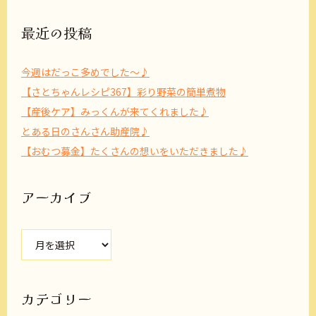
最近の投稿
今週はだっこ多めでした～♪
【さとちゃんレシピ367】彩り野菜の簡単煮物
【産後ケア】みっくんが来てくれました♪
とある日のさんさん助産院♪
【おむつ募金】たくさんの想いをいただきました♪
アーカイブ
ア
ー
カ
イ
ブ
カテゴリー