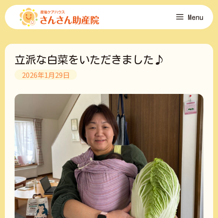
コ
Menu
ン
テ
ン
ツ
立派な白菜をいただきました♪
へ
ス
2026年1月29日
キ
ッ
プ