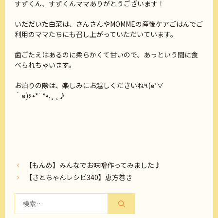
すずくん、すずくんママありがとうございます！
いただいた白菜は、さんさんやMOMMEの産後ケアごはんでご
利用のママたちにも召し上がっていただいています。
歯ごたえはあるのに柔らかくて甘いので、あっという間に食
べられちゃいます。
お泊りの際は、楽しみにお越しくださいね٩(๑′∀
‵๑)۶•*¨*•.¸¸♪
【もんめ】みんなでお味噌作ってみました♪
【さとちゃんレシピ340】恵方巻き
検
索: