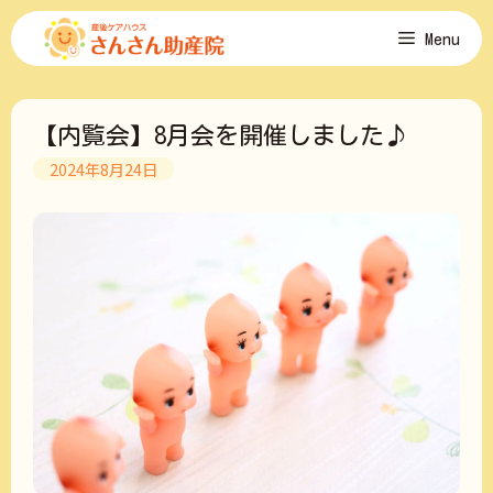
コ
Menu
ン
テ
ン
ツ
【内覧会】8月会を開催しました♪
へ
ス
2024年8月24日
キ
ッ
プ