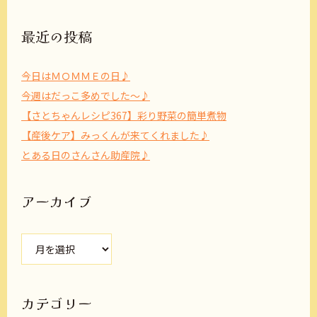
最近の投稿
今日はＭＯＭＭＥの日♪
今週はだっこ多めでした～♪
【さとちゃんレシピ367】彩り野菜の簡単煮物
【産後ケア】みっくんが来てくれました♪
とある日のさんさん助産院♪
アーカイブ
ア
ー
カ
イ
ブ
カテゴリー