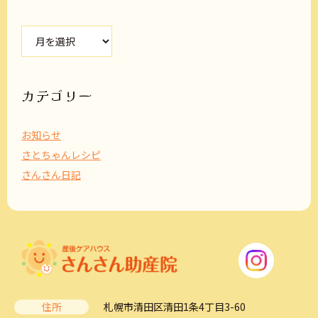
ア
ー
カ
イ
ブ
カテゴリー
お知らせ
さとちゃんレシピ
さんさん日記
住所
札幌市清田区清田1条4丁目3-60