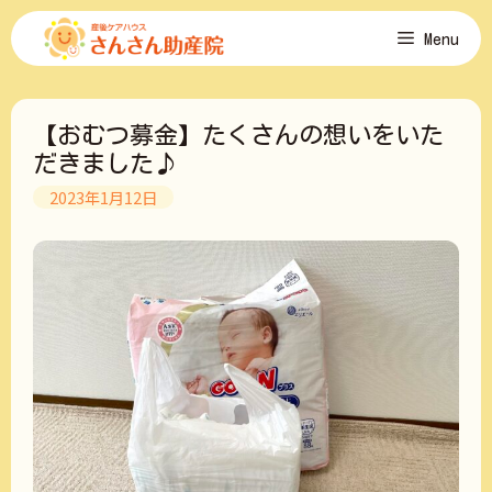
コ
Menu
ン
テ
ン
ツ
【おむつ募金】たくさんの想いをいた
へ
ス
だきました♪
キ
2023年1月12日
ッ
プ