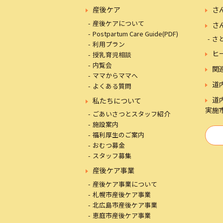
産後ケア
さ
産後ケアについて
さ
Postpartum Care Guide(PDF)
さ
利用プラン
ヒ
授乳育児相談
内覧会
関
ママからママへ
道
よくある質問
道
私たちについて
実施
ごあいさつとスタッフ紹介
施設案内
福利厚生のご案内
おむつ募金
スタッフ募集
産後ケア事業
産後ケア事業について
札幌市産後ケア事業
北広島市産後ケア事業
恵庭市産後ケア事業