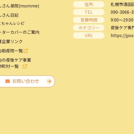
住所
札幌市清田区
んさん弟院(momme)
TEL
090-3066-3
んさん日記
営業時間
9:00～19:00
とちゃんレシピ
カテゴリー
産後ケア専
ーターカバーのご案内
URL
https://jyos
連企業リンク
内助産院一覧
内の産後ケア事業
市町村一覧
お問い合わせ