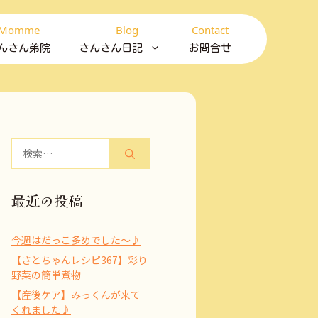
Momme
Blog
Contact
んさん弟院
さんさん日記
お問合せ
検
索:
最近の投稿
今週はだっこ多めでした～♪
【さとちゃんレシピ367】彩り
野菜の簡単煮物
【産後ケア】みっくんが来て
くれました♪