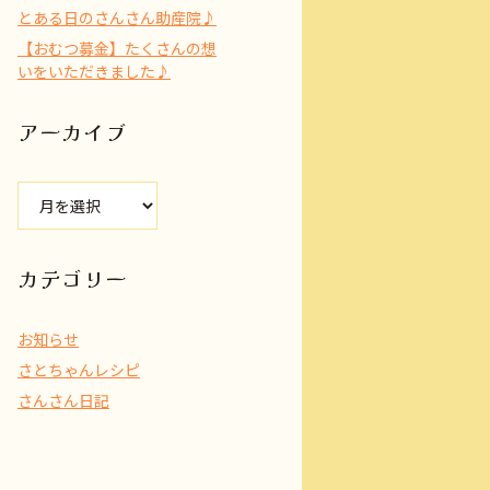
とある日のさんさん助産院♪
【おむつ募金】たくさんの想
いをいただきました♪
アーカイブ
ア
ー
カ
イ
カテゴリー
ブ
お知らせ
さとちゃんレシピ
さんさん日記