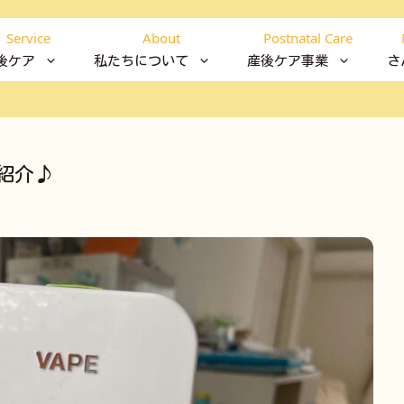
Service
About
Postnatal Care
後ケア
私たちについて
産後ケア事業
さ
紹介♪