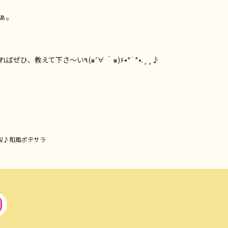
ぁ。
皆さんもおススメの防虫グッズがあればぜひ、教えて下さ～い٩(๑′∀ ‵๑)۶•*¨*•.¸¸♪
製♪和風ポテサラ