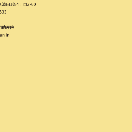
清田1条4丁目3-60
533
門助産院
an.in