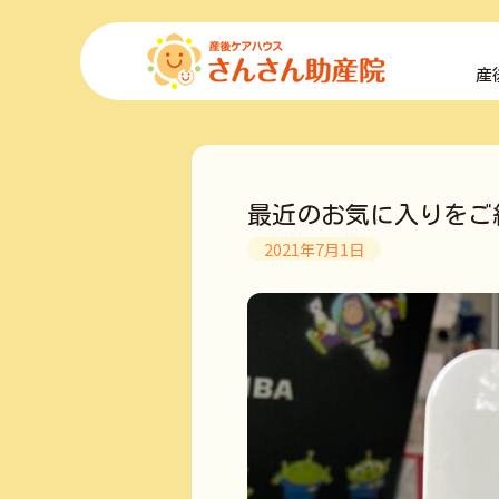
コ
ン
産
テ
ン
ツ
へ
ス
キ
最近のお気に入りをご
ッ
プ
2021年7月1日