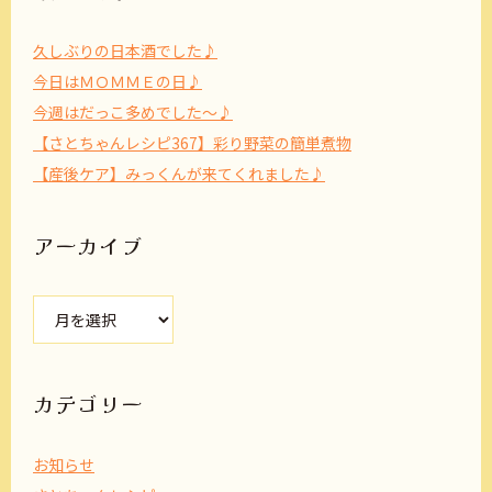
久しぶりの日本酒でした♪
今日はＭＯＭＭＥの日♪
今週はだっこ多めでした～♪
【さとちゃんレシピ367】彩り野菜の簡単煮物
【産後ケア】みっくんが来てくれました♪
アーカイブ
ア
ー
カ
イ
ブ
カテゴリー
お知らせ