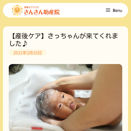
コ
Menu
ン
テ
ン
ツ
【産後ケア】さっちゃんが来てくれま
へ
ス
した♪
キ
2021年2月10日
ッ
プ