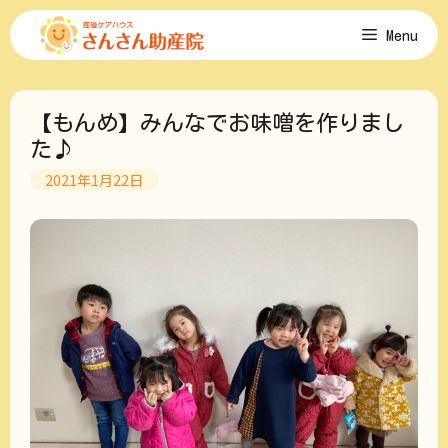
コ
Menu
ン
テ
ン
ツ
【もんめ】みんなでお味噌を作りまし
へ
ス
た♪
キ
2021年1月22日
ッ
プ