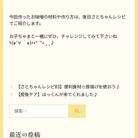
今回作ったお味噌の材料や作り方は、後日さとちゃんレシピ
でご紹介します。
お子ちゃまと一緒にぜひ、チャレンジしてみて下さいね
٩(๑′∀ ‵๑)۶•*¨*•.¸¸♪
【さとちゃんレシピ83】便利食材☆厚揚げを使おう♪
【産後ケア】はっくんが来てくれました♪
検
索:
最近の投稿