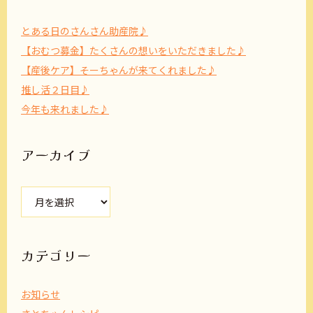
とある日のさんさん助産院♪
【おむつ募金】たくさんの想いをいただきました♪
【産後ケア】そーちゃんが来てくれました♪
推し活２日目♪
今年も来れました♪
アーカイブ
ア
ー
カ
イ
ブ
カテゴリー
お知らせ