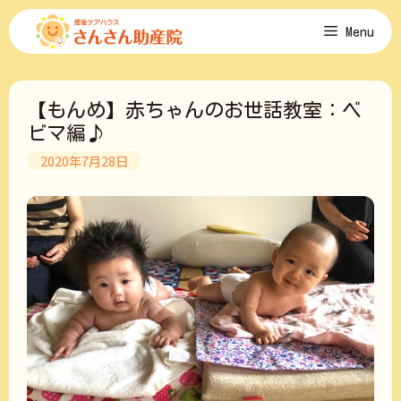
コ
Menu
ン
テ
ン
ツ
【もんめ】赤ちゃんのお世話教室：ベ
へ
ス
ビマ編♪
キ
2020年7月28日
ッ
プ