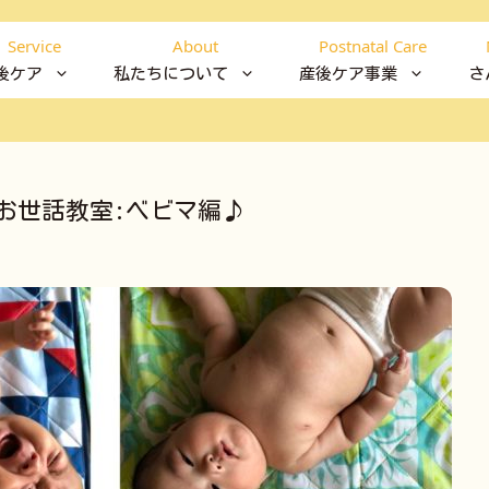
Service
About
Postnatal Care
後ケア
私たちについて
産後ケア事業
さ
お世話教室:ベビマ編♪