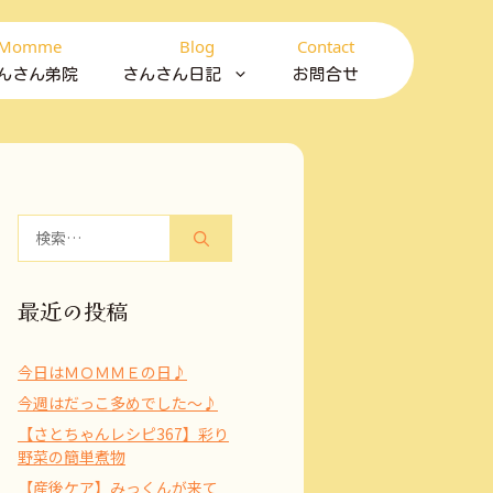
Momme
Blog
Contact
んさん弟院
さんさん日記
お問合せ
検
索:
最近の投稿
今日はＭＯＭＭＥの日♪
今週はだっこ多めでした～♪
【さとちゃんレシピ367】彩り
野菜の簡単煮物
【産後ケア】みっくんが来て