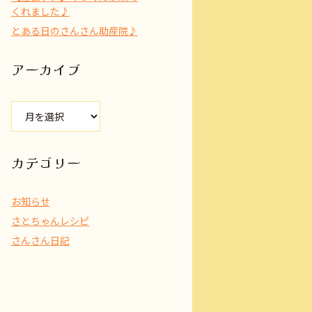
くれました♪
とある日のさんさん助産院♪
アーカイブ
ア
ー
カ
イ
カテゴリー
ブ
お知らせ
さとちゃんレシピ
さんさん日記