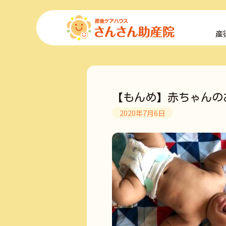
コ
ン
産
テ
ン
ツ
へ
ス
キ
【もんめ】赤ちゃんの
ッ
プ
2020年7月6日