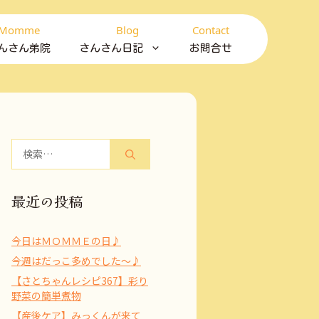
Momme
Blog
Contact
んさん弟院
さんさん日記
お問合せ
検
索:
最近の投稿
今日はＭＯＭＭＥの日♪
今週はだっこ多めでした～♪
【さとちゃんレシピ367】彩り
野菜の簡単煮物
【産後ケア】みっくんが来て