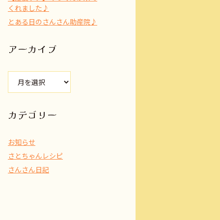
くれました♪
とある日のさんさん助産院♪
アーカイブ
ア
ー
カ
イ
カテゴリー
ブ
お知らせ
さとちゃんレシピ
さんさん日記