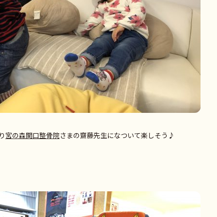
り
宮の森関口整骨院
さまの齋藤先生になついて楽しそう♪