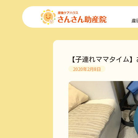
コ
ン
産
テ
ン
ツ
へ
ス
キ
【子連れママタイム】
ッ
プ
2020年2月8日