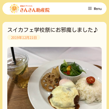
コ
Menu
ン
テ
ン
ツ
スイカフェ学校祭にお邪魔しました♪
へ
ス
2019年12月21日
キ
ッ
プ