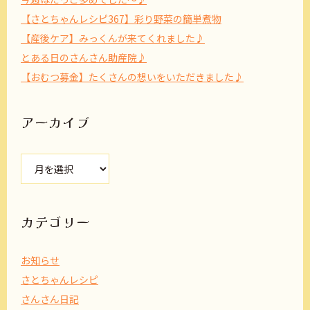
【さとちゃんレシピ367】彩り野菜の簡単煮物
【産後ケア】みっくんが来てくれました♪
とある日のさんさん助産院♪
【おむつ募金】たくさんの想いをいただきました♪
アーカイブ
ア
ー
カ
イ
ブ
カテゴリー
お知らせ
さとちゃんレシピ
さんさん日記