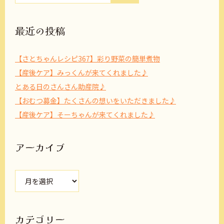
最近の投稿
【さとちゃんレシピ367】彩り野菜の簡単煮物
【産後ケア】みっくんが来てくれました♪
とある日のさんさん助産院♪
【おむつ募金】たくさんの想いをいただきました♪
【産後ケア】そーちゃんが来てくれました♪
アーカイブ
ア
ー
カ
イ
ブ
カテゴリー