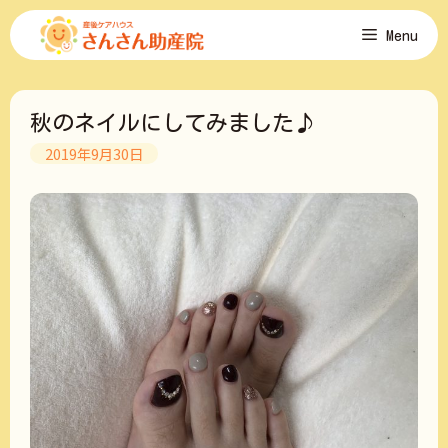
コ
Menu
ン
テ
ン
ツ
秋のネイルにしてみました♪
へ
ス
2019年9月30日
キ
ッ
プ