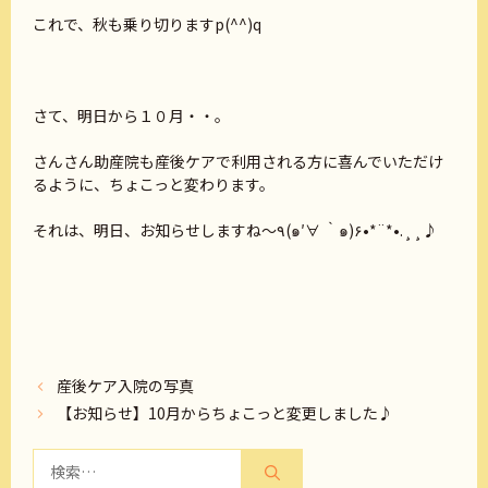
これで、秋も乗り切りますp(^^)q
さて、明日から１０月・・。
さんさん助産院も産後ケアで利用される方に喜んでいただけ
るように、ちょこっと変わります。
それは、明日、お知らせしますね～٩(๑′∀ ‵๑)۶•*¨*•.¸¸♪
産後ケア入院の写真
【お知らせ】10月からちょこっと変更しました♪
検
索: