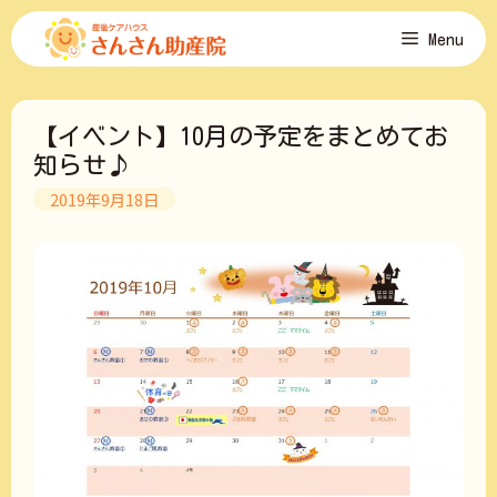
コ
Menu
ン
テ
ン
ツ
【イベント】10月の予定をまとめてお
へ
ス
知らせ♪
キ
2019年9月18日
ッ
プ