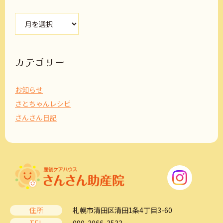
ア
ー
カ
イ
ブ
カテゴリー
お知らせ
さとちゃんレシピ
さんさん日記
住所
札幌市清田区清田1条4丁目3-60