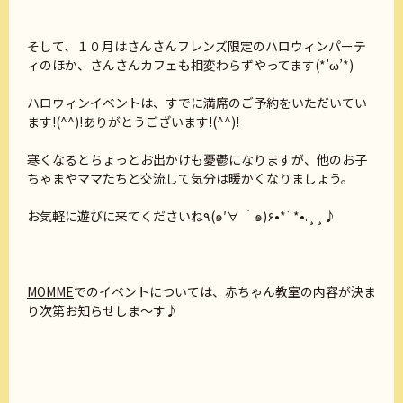
そして、１０月はさんさんフレンズ限定のハロウィンパーテ
ィのほか、さんさんカフェも相変わらずやってます(*’ω’*)
ハロウィンイベントは、すでに満席のご予約をいただいてい
ます!(^^)!ありがとうございます!(^^)!
寒くなるとちょっとお出かけも憂鬱になりますが、他のお子
ちゃまやママたちと交流して気分は暖かくなりましょう。
お気軽に遊びに来てくださいね٩(๑′∀ ‵๑)۶•*¨*•.¸¸♪
MOMME
でのイベントについては、赤ちゃん教室の内容が決ま
り次第お知らせしま～す♪