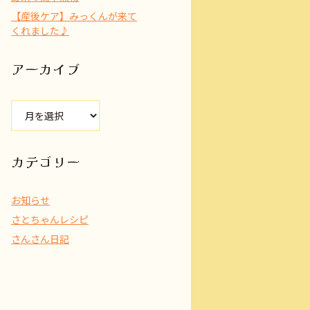
【産後ケア】みっくんが来て
くれました♪
アーカイブ
ア
ー
カ
イ
カテゴリー
ブ
お知らせ
さとちゃんレシピ
さんさん日記