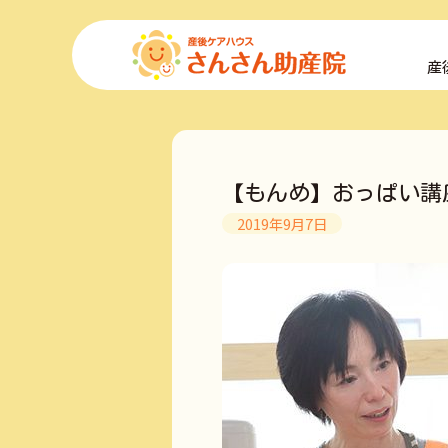
コ
ン
産
テ
ン
ツ
へ
ス
キ
【もんめ】おっぱい講
ッ
プ
2019年9月7日