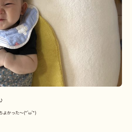
♪
かった～(*’ω’*)