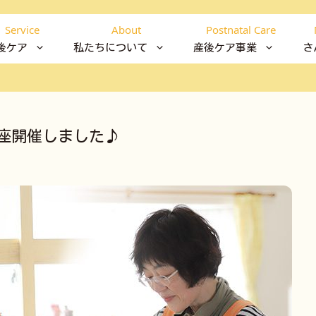
Service
About
Postnatal Care
後ケア
私たちについて
産後ケア事業
さ
座開催しました♪