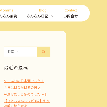
Momme
Blog
Contact
んさん弟院
さんさん日記
お問合せ
検
索:
最近の投稿
久しぶりの日本酒でした♪
今日はＭＯＭＭＥの日♪
今週はだっこ多めでした～♪
【さとちゃんレシピ367】彩り
野菜の簡単煮物