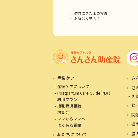
遊びにきたよの写真
お昼は女子会♪
産後ケア
さ
産後ケアについて
さ
Postpartum Care Guide(PDF)
さ
利用プラン
ヒ
授乳育児相談
内覧会
関
ママからママへ
道
よくある質問
道
私たちについて