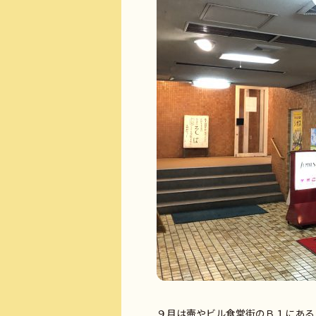
９月は壷やビル食堂街のＢ１にある