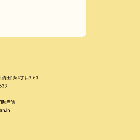
清田1条4丁目3-60
533
門助産院
an.in