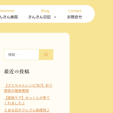
Momme
Blog
Contact
んさん弟院
さんさん日記
お問合せ
検
索:
最近の投稿
【さとちゃんレシピ367】彩り
野菜の簡単煮物
【産後ケア】みっくんが来て
くれました♪
とある日のさんさん助産院♪