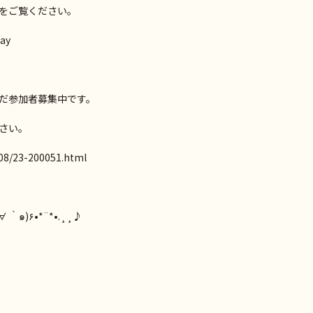
をご覧ください。
ay
だ参加者募集中です。
さい。
08/23-200051.html
びに来てくださいね٩(๑′∀ ‵๑)۶•*¨*•.¸¸♪