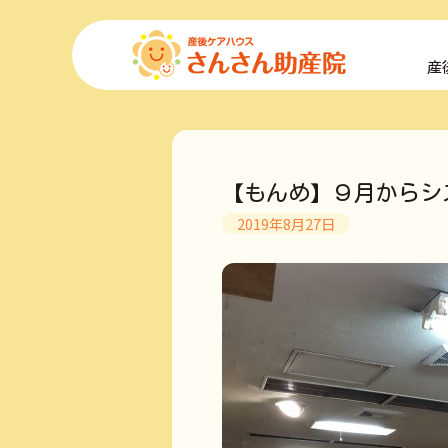
コ
ン
産
テ
ン
ツ
へ
ス
キ
【もんめ】９月からシ
ッ
プ
2019年8月27日