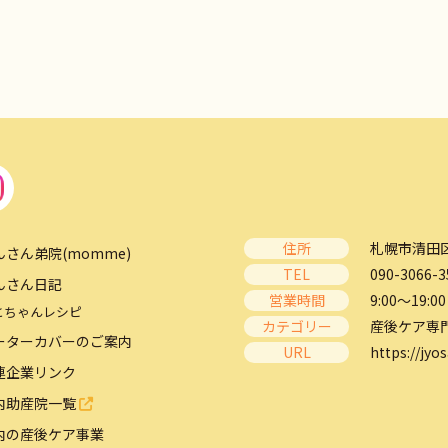
住所
札幌市清田区
んさん弟院(momme)
TEL
090-3066-3
んさん日記
営業時間
9:00～19:00
とちゃんレシピ
カテゴリー
産後ケア専
ーターカバーのご案内
URL
https://jyos
連企業リンク
内助産院一覧
内の産後ケア事業