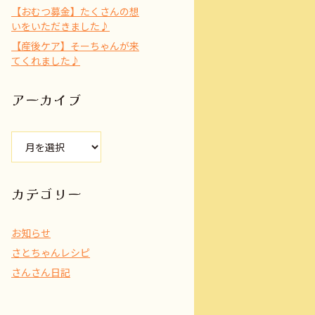
【おむつ募金】たくさんの想
いをいただきました♪
【産後ケア】そーちゃんが来
てくれました♪
アーカイブ
ア
ー
カ
イ
カテゴリー
ブ
お知らせ
さとちゃんレシピ
さんさん日記