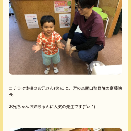
コチラは体操のお兄さん(笑)こと、
宮の森関口整骨院
の齋藤院
長。
お兄ちゃんお姉ちゃんに人気の先生です(*’ω’*)