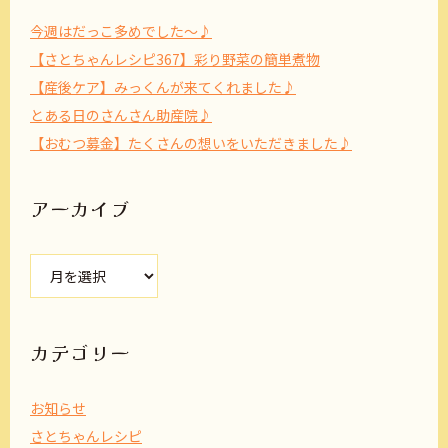
今週はだっこ多めでした～♪
【さとちゃんレシピ367】彩り野菜の簡単煮物
【産後ケア】みっくんが来てくれました♪
とある日のさんさん助産院♪
【おむつ募金】たくさんの想いをいただきました♪
アーカイブ
ア
ー
カ
イ
ブ
カテゴリー
お知らせ
さとちゃんレシピ