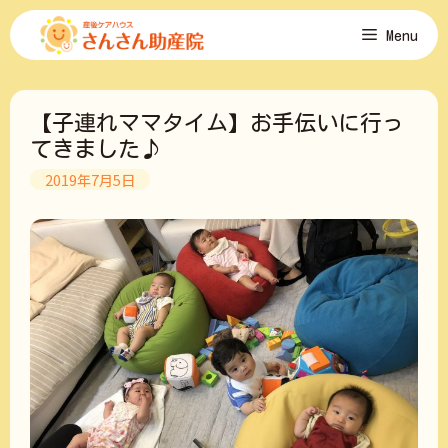
コ
Menu
ン
テ
ン
ツ
【子連れママタイム】お手伝いに行っ
へ
ス
てきました♪
キ
2019年7月5日
ッ
プ