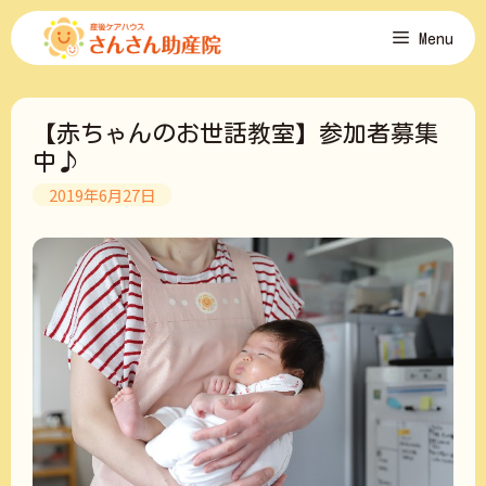
コ
Menu
ン
テ
ン
ツ
【赤ちゃんのお世話教室】参加者募集
へ
ス
中♪
キ
2019年6月27日
ッ
プ