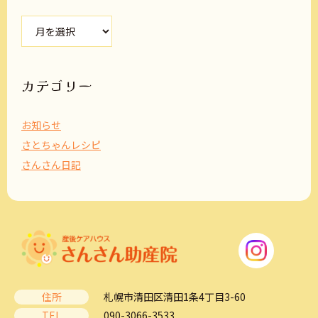
ア
ー
カ
イ
ブ
カテゴリー
お知らせ
さとちゃんレシピ
さんさん日記
住所
札幌市清田区清田1条4丁目3-60
TEL
090-3066-3533