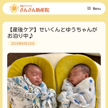
コ
Menu
ン
テ
ン
ツ
【産後ケア】せいくんとゆうちゃんが
へ
ス
お泊り中♪
キ
2019年6月10日
ッ
プ