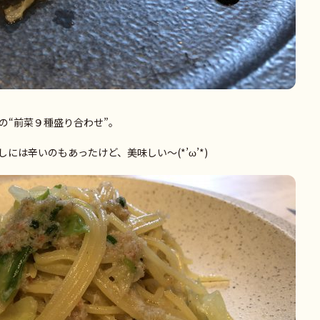
の“前菜９種盛り合わせ”。
には辛いのもあったけど、美味しい～(*’ω’*)