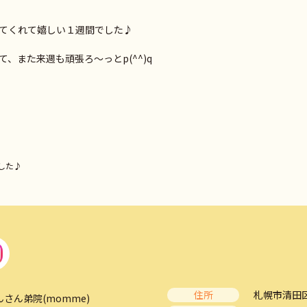
てくれて嬉しい１週間でした♪
、また来週も頑張ろ～っとp(^^)q
した♪
住所
札幌市清田区
んさん弟院(momme)