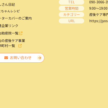
TEL
090-3066-3
んさん日記
営業時間
9:00～19:00
とちゃんレシピ
カテゴリー
産後ケア専
ーターカバーのご案内
URL
https://jyos
連企業リンク
内助産院一覧
内の産後ケア事業
市町村一覧
お問い合わせ