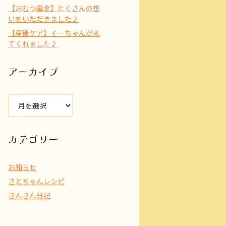
【おむつ募金】たくさんの想
いをいただきました♪
【産後ケア】そーちゃんが来
てくれました♪
アーカイブ
ア
ー
カ
イ
カテゴリー
ブ
お知らせ
さとちゃんレシピ
さんさん日記