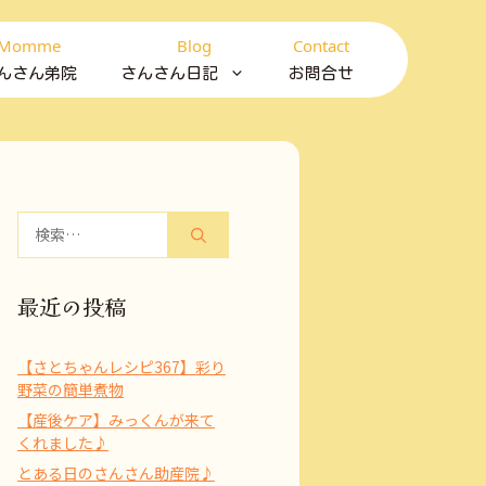
Momme
Blog
Contact
んさん弟院
さんさん日記
お問合せ
検
索:
最近の投稿
【さとちゃんレシピ367】彩り
野菜の簡単煮物
【産後ケア】みっくんが来て
くれました♪
とある日のさんさん助産院♪