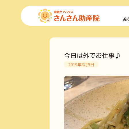
コ
ン
産
テ
ン
ツ
へ
ス
キ
今日は外でお仕事♪
ッ
プ
2019年3月9日