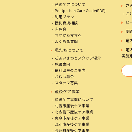
産後ケアについて
さ
Postpartum Care Guide(PDF)
さ
利用プラン
ヒ
授乳育児相談
内覧会
関
ママからママへ
道
よくある質問
道
私たちについて
実施
ごあいさつとスタッフ紹介
施設案内
福利厚生のご案内
おむつ募金
スタッフ募集
産後ケア事業
産後ケア事業について
札幌市産後ケア事業
北広島市産後ケア事業
恵庭市産後ケア事業
江別市産後ケア事業
長沼町産後ケア事業