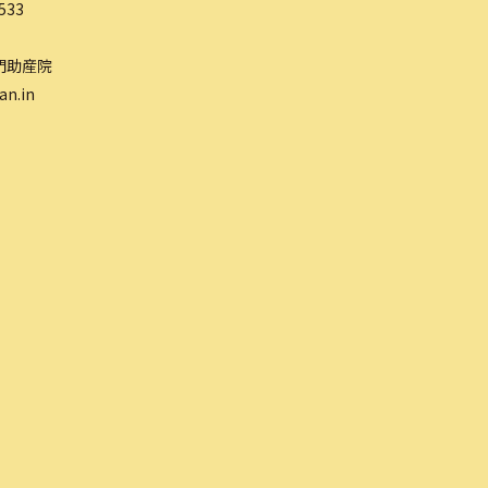
533
門助産院
an.in