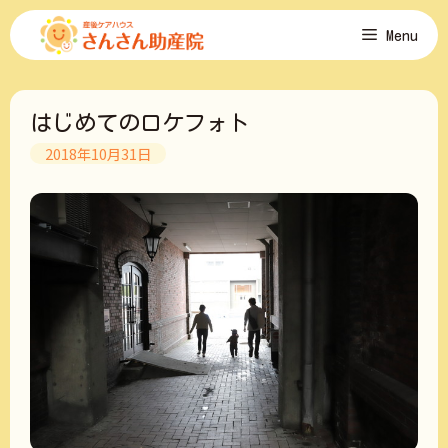
コ
Menu
ン
テ
ン
ツ
はじめてのロケフォト
へ
ス
2018年10月31日
キ
ッ
プ