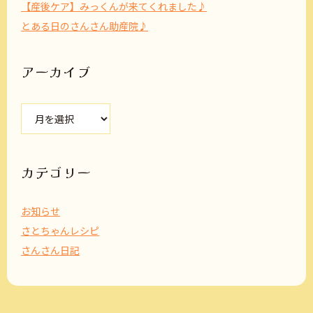
【産後ケア】みっくんが来てくれました♪
とある日のさんさん助産院♪
アーカイブ
ア
ー
カ
イ
ブ
カテゴリー
お知らせ
さとちゃんレシピ
さんさん日記