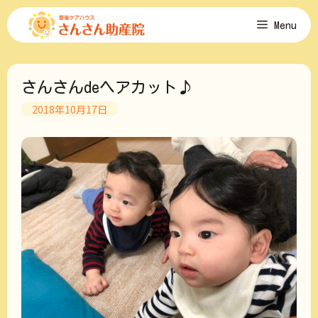
コ
Menu
ン
テ
ン
ツ
さんさんdeヘアカット♪
へ
ス
2018年10月17日
キ
ッ
プ