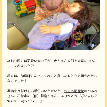
終わり際には可愛い女の子が、赤ちゃん人形を大切に抱っこ
してくれました♡
将来は、助産師になってくれると良いなぁと心で願うわたし
なのでした♪
準備や片付けをお手伝いいただいた、
つるべ助産院
のつるべ
さん、石狩市の（旧）松倉ちゃん、ありがとうございました
٩(๑′∀ ‵๑)۶•*¨*•.¸¸♪