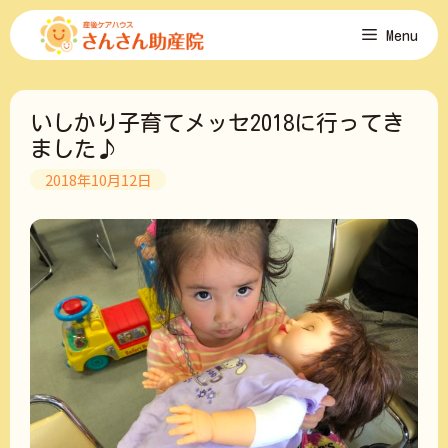
コ
Menu
ン
テ
ン
ツ
いしかり子育てメッセ2018に行ってき
へ
ス
ました♪
キ
2018年10月12日
ッ
プ