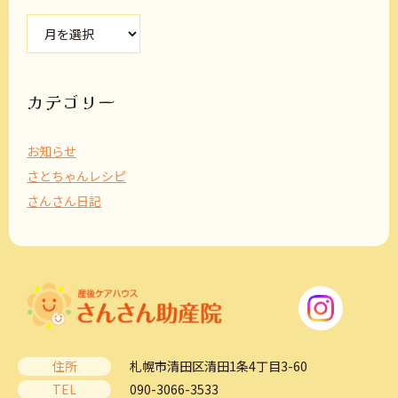
ア
ー
カ
イ
ブ
カテゴリー
お知らせ
さとちゃんレシピ
さんさん日記
住所
札幌市清田区清田1条4丁目3-60
TEL
090-3066-3533