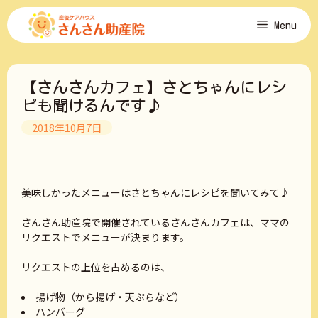
コ
Menu
ン
テ
ン
ツ
【さんさんカフェ】さとちゃんにレシ
へ
ス
ピも聞けるんです♪
キ
2018年10月7日
ッ
プ
美味しかったメニューはさとちゃんにレシピを聞いてみて♪
さんさん助産院で開催されているさんさんカフェは、ママの
リクエストでメニューが決まります。
リクエストの上位を占めるのは、
揚げ物（から揚げ・天ぷらなど）
ハンバーグ