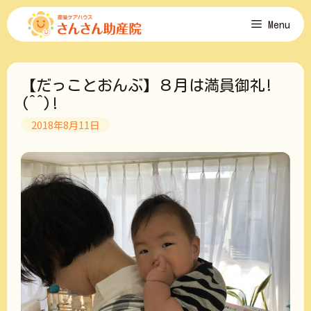
コ
Menu
ン
テ
ン
ツ
【だっことおんぶ】８月は満員御礼!
へ
ス
(^^)!
キ
2018年8月11日
ッ
プ