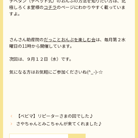
チベタン（チベット式）のおんぶの方法を知りたい方は、北
極しろくま堂様の
コチラ
のページにわかりやすく載っていま
すよ。
さんさん助産院の
だっことおんぶを楽しむ会
は、毎月第２水
曜日の11時から開催しています。
次回は、９月１２日（水）です。
気になる方はお気軽にご参加くださいね(^_-)-☆
【ベビマ】リピーターさまの回でした♪
さやちゃんとみこちゃんが来てくれました♪
検