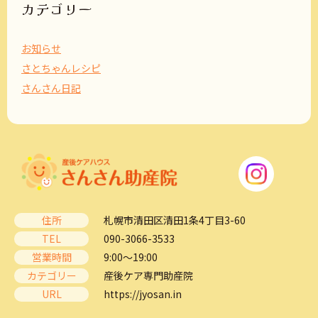
ブ
カテゴリー
お知らせ
さとちゃんレシピ
さんさん日記
住所
札幌市清田区清田1条4丁目3-60
TEL
090-3066-3533
営業時間
9:00～19:00
カテゴリー
産後ケア専門助産院
URL
https://jyosan.in