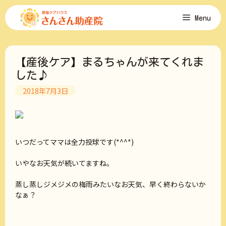
コ
Menu
ン
テ
ン
ツ
【産後ケア】まるちゃんが来てくれま
へ
ス
した♪
キ
2018年7月3日
ッ
プ
いつだってママは全力投球です(*^^*)
いやなお天気が続いてますね。
蒸し蒸しジメジメの梅雨みたいなお天気、早く終わらないか
なぁ？