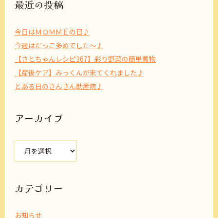
最近の投稿
今日はＭＯＭＭＥの日♪
今週はだっこ多めでした～♪
【さとちゃんレシピ367】彩り野菜の簡単煮物
【産後ケア】みっくんが来てくれました♪
とある日のさんさん助産院♪
アーカイブ
ア
ー
カ
イ
ブ
カテゴリー
お知らせ