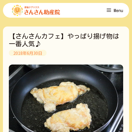
コ
Menu
ン
テ
ン
ツ
【さんさんカフェ】やっぱり揚げ物は
へ
ス
一番人気♪
キ
2018年6月30日
ッ
プ