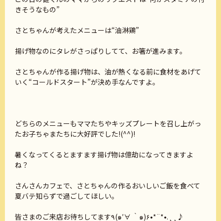
きそうなもの”
さとちゃんが考えたメニューは“油淋鶏”
揚げ物なのにタレがさっぱりしてて、お箸が進みます。
さとちゃんが作る揚げ物は、油が熱くなる前に食材をあげて
いく“コールドスタート”が決め手なんですよ。
どちらのメニューもママたちやキッズプレートを召し上がっ
たお子ちゃまたちに大好評でした!(^^)!
暑くなってくるとますます揚げ物は億劫になってきますよ
ね？
さんさんカフェで、さとちゃんの作るおいしいご飯を食べて
夏バテ知らずで過ごしてほしい。
皆さまのご来店お待ちしてます٩(๑′∀ ‵๑)۶•*¨*•.¸¸♪