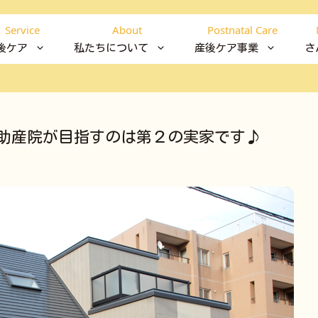
Service
About
Postnatal Care
後ケア
私たちについて
産後ケア事業
さ
助産院が目指すのは第２の実家です♪