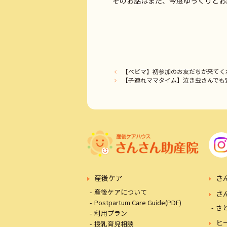
【ベビマ】初参加のお友だちが来てく
【子連れママタイム】泣き虫さんでも
産後ケア
さ
産後ケアについて
さ
Postpartum Care Guide(PDF)
さ
利用プラン
ヒ
授乳育児相談