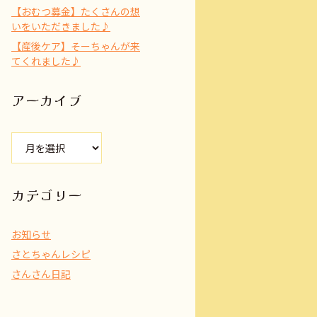
【おむつ募金】たくさんの想
いをいただきました♪
【産後ケア】そーちゃんが来
てくれました♪
アーカイブ
ア
ー
カ
イ
カテゴリー
ブ
お知らせ
さとちゃんレシピ
さんさん日記