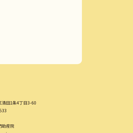
清田1条4丁目3-60
533
門助産院