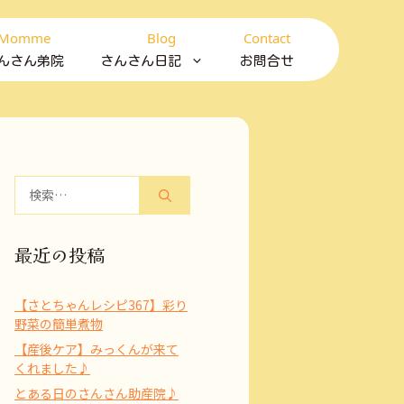
Momme
Blog
Contact
んさん弟院
さんさん日記
お問合せ
検
索:
最近の投稿
【さとちゃんレシピ367】彩り
野菜の簡単煮物
【産後ケア】みっくんが来て
くれました♪
とある日のさんさん助産院♪