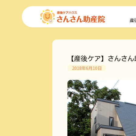
コ
ン
産
テ
ン
ツ
へ
ス
キ
【産後ケア】さんさん
ッ
プ
2018年6月10日