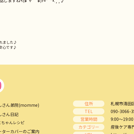
そのお話はまた、今度ゆっくりとお話しますね٩(๑′∀ ‵๑)۶•*¨*•.¸¸♪
れました♪
安心です♪
住所
札幌市清田区
んさん弟院(momme)
TEL
090-3066-3
んさん日記
営業時間
9:00～19:00
とちゃんレシピ
カテゴリー
産後ケア専
ーターカバーのご案内