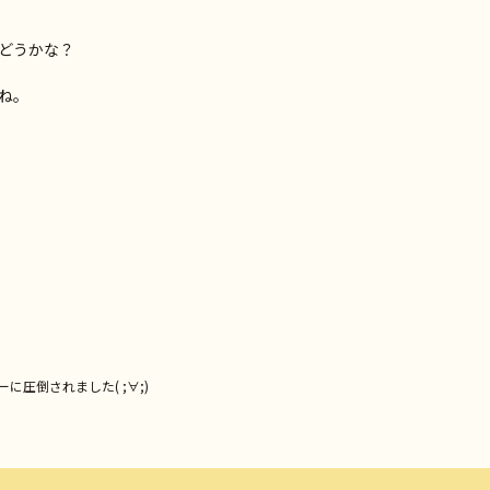
どうかな？
ね。
圧倒されました( ;∀;)