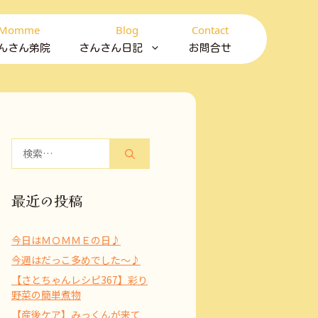
Momme
Blog
Contact
んさん弟院
さんさん日記
お問合せ
検
索:
最近の投稿
今日はＭＯＭＭＥの日♪
今週はだっこ多めでした～♪
【さとちゃんレシピ367】彩り
野菜の簡単煮物
【産後ケア】みっくんが来て