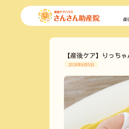
コ
ン
産
テ
ン
ツ
へ
ス
キ
【産後ケア】りっちゃ
ッ
プ
2018年6月5日