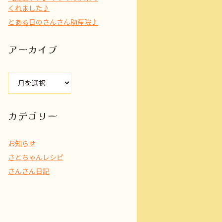
くれました♪
とある日のさんさん助産院♪
アーカイブ
ア
ー
カ
イ
カテゴリー
ブ
お知らせ
さとちゃんレシピ
さんさん日記