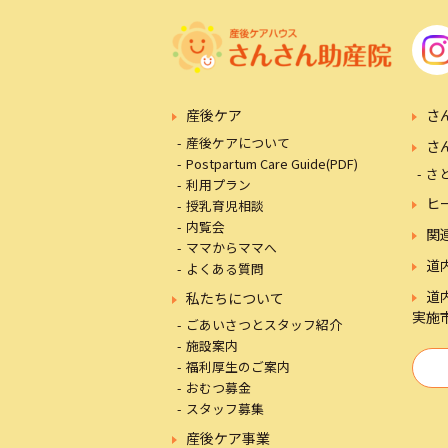
産後ケア
さ
産後ケアについて
さ
Postpartum Care Guide(PDF)
さ
利用プラン
ヒ
授乳育児相談
内覧会
関
ママからママへ
道
よくある質問
道
私たちについて
実施
ごあいさつとスタッフ紹介
施設案内
福利厚生のご案内
おむつ募金
スタッフ募集
産後ケア事業