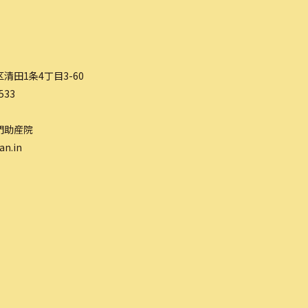
清田1条4丁目3-60
533
門助産院
an.in