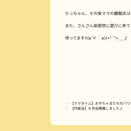
りっちゃん、その後ママの腱鞘炎は
また、さんさん助産院に遊びに来て
待ってます٩(๑′∀ ‵๑)۶•*¨*•.¸¸♪
【ママタイム】お子ちゃまたちのパワーに
【内覧会】６月会開催しました♪