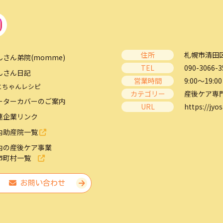
住所
札幌市清田区
んさん弟院(momme)
TEL
090-3066-3
んさん日記
営業時間
9:00～19:00
とちゃんレシピ
カテゴリー
産後ケア専
ーターカバーのご案内
URL
https://jyos
連企業リンク
内助産院一覧
内の産後ケア事業
市町村一覧
お問い合わせ