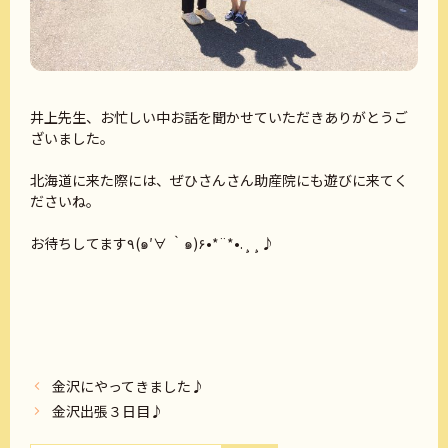
井上先生、お忙しい中お話を聞かせていただきありがとうご
ざいました。
北海道に来た際には、ぜひさんさん助産院にも遊びに来てく
ださいね。
お待ちしてます٩(๑′∀ ‵๑)۶•*¨*•.¸¸♪
金沢にやってきました♪
金沢出張３日目♪