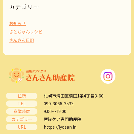
ブ
カテゴリー
お知らせ
さとちゃんレシピ
さんさん日記
住所
札幌市清田区清田1条4丁目3-60
TEL
090-3066-3533
営業時間
9:00～19:00
カテゴリー
産後ケア専門助産院
URL
https://jyosan.in