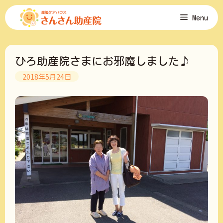
コ
Menu
ン
テ
ン
ツ
ひろ助産院さまにお邪魔しました♪
へ
ス
2018年5月24日
キ
ッ
プ