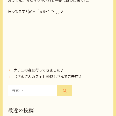
おうくん、またママやパパと一緒に遊びに来てね。
待ってます٩(๑′∀ ‵๑)۶•*¨*•.¸¸♪
ナチュの森に行ってきました♪
【さんさんカフェ】仲良しさんでご来店♪
検
索:
最近の投稿