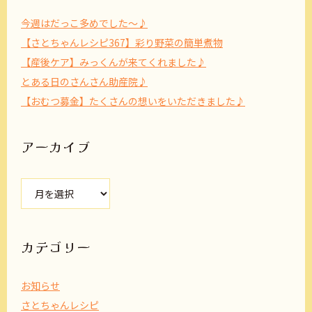
今週はだっこ多めでした～♪
【さとちゃんレシピ367】彩り野菜の簡単煮物
【産後ケア】みっくんが来てくれました♪
とある日のさんさん助産院♪
【おむつ募金】たくさんの想いをいただきました♪
アーカイブ
ア
ー
カ
イ
ブ
カテゴリー
お知らせ
さとちゃんレシピ