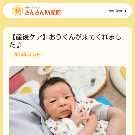
コ
Menu
ン
テ
ン
ツ
【産後ケア】おうくんが来てくれまし
へ
ス
た♪
キ
2018年5月3日
ッ
プ