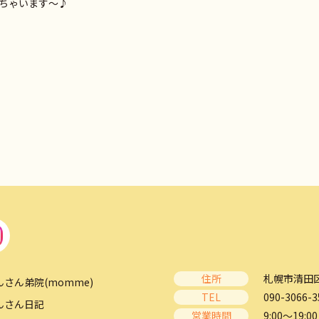
ちゃいます～♪
住所
札幌市清田区
んさん弟院(momme)
TEL
090-3066-3
んさん日記
営業時間
9:00～19:00