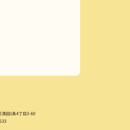
清田1条4丁目3-60
533