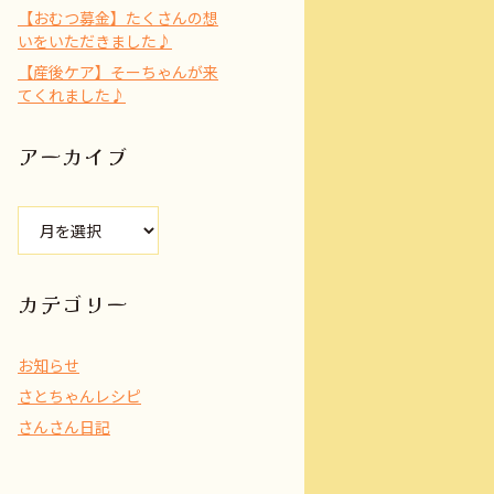
【おむつ募金】たくさんの想
いをいただきました♪
【産後ケア】そーちゃんが来
てくれました♪
アーカイブ
ア
ー
カ
イ
カテゴリー
ブ
お知らせ
さとちゃんレシピ
さんさん日記