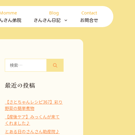
Momme
Blog
Contact
んさん弟院
さんさん日記
お問合せ
検
索:
最近の投稿
【さとちゃんレシピ367】彩り
野菜の簡単煮物
【産後ケア】みっくんが来て
くれました♪
とある日のさんさん助産院♪