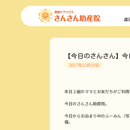
コ
ン
産
テ
ン
ツ
へ
ス
キ
【今日のさんさん】今
ッ
プ
2017年12月19日
本日２組のママとお友だちがご利用
今日のさんさん助産院。
今日からお泊まり中のふーみん（写
寝。