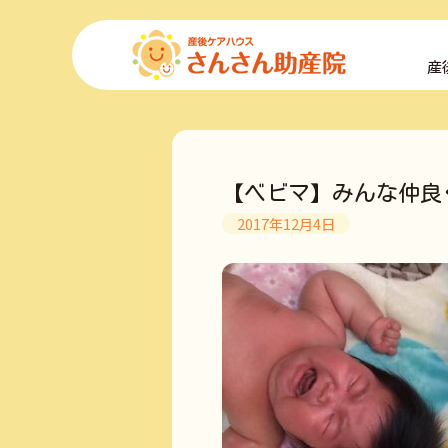
コ
ン
産
テ
ン
ツ
へ
ス
キ
【ベビマ】みんな仲良
ッ
プ
2017年12月4日