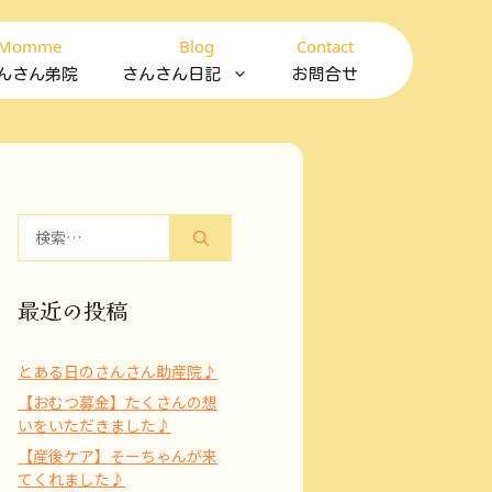
Momme
Blog
Contact
んさん弟院
さんさん日記
お問合せ
検
索:
最近の投稿
とある日のさんさん助産院♪
【おむつ募金】たくさんの想
いをいただきました♪
【産後ケア】そーちゃんが来
てくれました♪