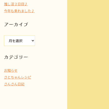
推し活２日目♪
今年も来れました♪
アーカイブ
ア
ー
カ
イ
カテゴリー
ブ
お知らせ
さとちゃんレシピ
さんさん日記