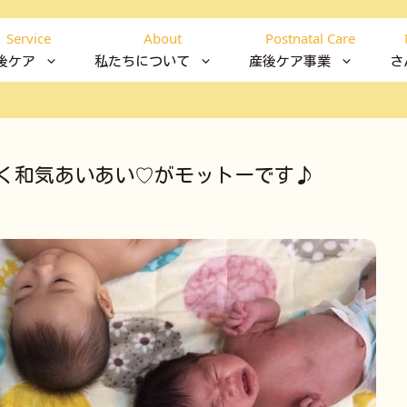
Service
About
Postnatal Care
後ケア
私たちについて
産後ケア事業
さ
く和気あいあい♡がモットーです♪