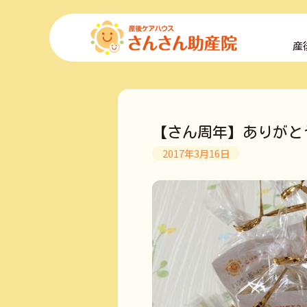
コ
ン
産
テ
ン
ツ
へ
ス
キ
【さん周年】ありがと
ッ
プ
2017年3月16日