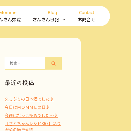
Momme
Blog
Contact
んさん弟院
さんさん日記
お問合せ
検
索:
最近の投稿
久しぶりの日本酒でした♪
今日はＭＯＭＭＥの日♪
今週はだっこ多めでした～♪
【さとちゃんレシピ367】彩り
野菜の簡単煮物