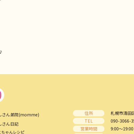
♪
住所
札幌市清田区
んさん弟院(momme)
TEL
090-3066-3
んさん日記
営業時間
9:00～19:00
とちゃんレシピ