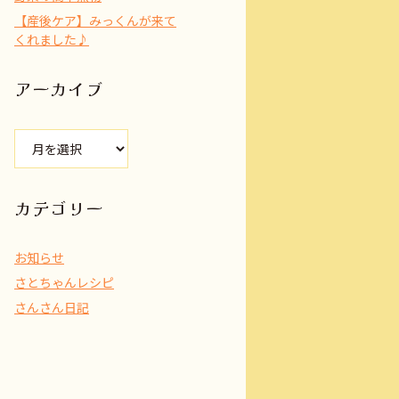
【産後ケア】みっくんが来て
くれました♪
アーカイブ
ア
ー
カ
イ
カテゴリー
ブ
お知らせ
さとちゃんレシピ
さんさん日記